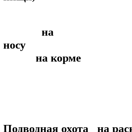
на
н
на корме
Подводная охота на ра