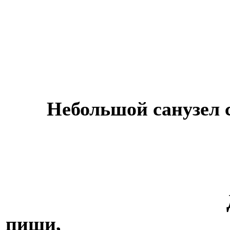
Небольшой санузел с
Два просторны
пищи,